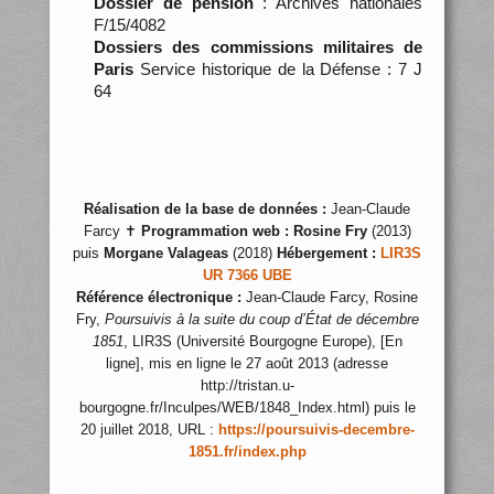
Dossier de pension
: Archives nationales
F/15/4082
Dossiers des commissions militaires de
Paris
Service historique de la Défense : 7 J
64
Réalisation de la base de données :
Jean-Claude
Farcy ✝
Programmation web :
Rosine Fry
(2013)
puis
Morgane Valageas
(2018)
Hébergement :
LIR3S
UR 7366 UBE
Référence électronique :
Jean-Claude Farcy, Rosine
Fry,
Poursuivis à la suite du coup d’État de décembre
1851
, LIR3S (Université Bourgogne Europe), [En
ligne], mis en ligne le 27 août 2013 (adresse
http://tristan.u-
bourgogne.fr/Inculpes/WEB/1848_Index.html) puis le
20 juillet 2018, URL :
https://poursuivis-decembre-
1851.fr/index.php