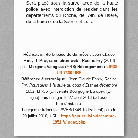
Sera placé sous la surveillance de la haute
police avec interdiction de résider dans les
départements du Rhône, de l'Ain, de l'Isère,
de la Loire et de la Saône-et-Loire.
Réalisation de la base de données :
Jean-Claude
Farcy ✝
Programmation web :
Rosine Fry
(2013)
puis
Morgane Valageas
(2018)
Hébergement :
LIR3S
UR 7366 UBE
Référence électronique :
Jean-Claude Farcy, Rosine
Fry,
Poursuivis à la suite du coup d’État de décembre
1851
, LIR3S (Université Bourgogne Europe), [En
ligne], mis en ligne le 27 août 2013 (adresse
http://tristan.u-
bourgogne.fr/Inculpes/WEB/1848_Index.html) puis le
20 juillet 2018, URL :
https://poursuivis-decembre-
1851.fr/index.php