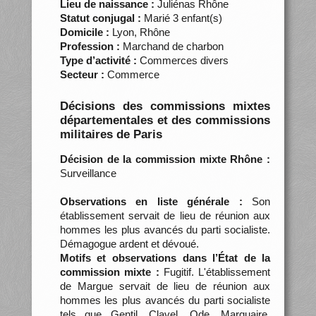
Lieu de naissance :
Juliénas Rhône
Statut conjugal :
Marié 3 enfant(s)
Domicile :
Lyon, Rhône
Profession :
Marchand de charbon
Type d’activité :
Commerces divers
Secteur :
Commerce
Décisions des commissions mixtes
départementales et des commissions
militaires de Paris
Décision de la commission mixte Rhône :
Surveillance
Observations en liste générale :
Son
établissement servait de lieu de réunion aux
hommes les plus avancés du parti socialiste.
Démagogue ardent et dévoué.
Motifs et observations dans l’État de la
commission mixte :
Fugitif. L'établissement
de Margue servait de lieu de réunion aux
hommes les plus avancés du parti socialiste
tels que Gentil, Clavel, Ode, Marquaire,