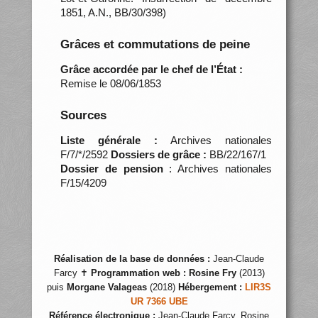
1851, A.N., BB/30/398)
Grâces et commutations de peine
Grâce accordée par le chef de l’État :
Remise le 08/06/1853
Sources
Liste générale :
Archives nationales
F/7/*/2592
Dossiers de grâce :
BB/22/167/1
Dossier de pension
: Archives nationales
F/15/4209
Réalisation de la base de données :
Jean-Claude
Farcy ✝
Programmation web :
Rosine Fry
(2013)
puis
Morgane Valageas
(2018)
Hébergement :
LIR3S
UR 7366 UBE
Référence électronique :
Jean-Claude Farcy, Rosine