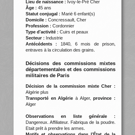
Lieu de naissance :
Ivoy-le-Pré Cher
Âge :
45 ans
Statut conjugal :
Marié 6 enfant(s)
Domicile :
Concressault, Cher
Profession :
Cordonnier
Type d’activité :
Cuirs et peaux
Secteur :
Industrie
Antécédents :
1840, 6 mois de prison,
entraves à la circulation des grains.
Décisions des commissions mixtes
départementales et des commissions
militaires de Paris
Décision de la commission mixte Cher :
Algérie plus
Transporté en Algérie
à Alger,
province :
Alger
Observations en liste générale :
Dangereux. Affiliateur. Fabriqua de la poudre.
Etait prêt à prendre les armes.
Motifs et observations dans l’État de la