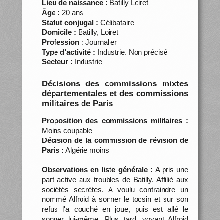
Lieu de naissance :
Batilly Loiret
Âge :
20 ans
Statut conjugal :
Célibataire
Domicile :
Batilly, Loiret
Profession :
Journalier
Type d’activité :
Industrie. Non précisé
Secteur :
Industrie
Décisions des commissions mixtes
départementales et des commissions
militaires de Paris
Proposition des commissions militaires :
Moins coupable
Décision de la commission de révision de
Paris :
Algérie moins
Observations en liste générale :
A pris une
part active aux troubles de Batilly. Affilié aux
sociétés secrètes. A voulu contraindre un
nommé Alfroid à sonner le tocsin et sur son
refus l'a couché en joue, puis est allé le
sonner lui-même. Plus tard, voyant Alfroid