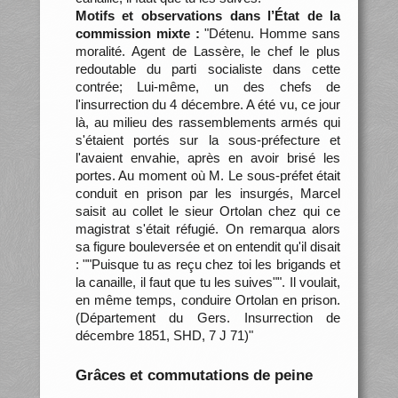
Motifs et observations dans l’État de la
commission mixte :
"Détenu. Homme sans
moralité. Agent de Lassère, le chef le plus
redoutable du parti socialiste dans cette
contrée; Lui-même, un des chefs de
l'insurrection du 4 décembre. A été vu, ce jour
là, au milieu des rassemblements armés qui
s'étaient portés sur la sous-préfecture et
l'avaient envahie, après en avoir brisé les
portes. Au moment où M. Le sous-préfet était
conduit en prison par les insurgés, Marcel
saisit au collet le sieur Ortolan chez qui ce
magistrat s'était réfugié. On remarqua alors
sa figure bouleversée et on entendit qu'il disait
: ""Puisque tu as reçu chez toi les brigands et
la canaille, il faut que tu les suives"". Il voulait,
en même temps, conduire Ortolan en prison.
(Département du Gers. Insurrection de
décembre 1851, SHD, 7 J 71)"
Grâces et commutations de peine