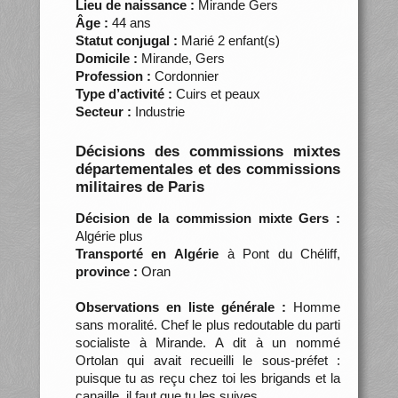
Lieu de naissance :
Mirande Gers
Âge :
44 ans
Statut conjugal :
Marié 2 enfant(s)
Domicile :
Mirande, Gers
Profession :
Cordonnier
Type d’activité :
Cuirs et peaux
Secteur :
Industrie
Décisions des commissions mixtes
départementales et des commissions
militaires de Paris
Décision de la commission mixte Gers :
Algérie plus
Transporté en Algérie
à Pont du Chéliff,
province :
Oran
Observations en liste générale :
Homme
sans moralité. Chef le plus redoutable du parti
socialiste à Mirande. A dit à un nommé
Ortolan qui avait recueilli le sous-préfet :
puisque tu as reçu chez toi les brigands et la
canaille, il faut que tu les suives.