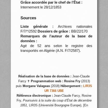
Grâce accordée par le chef de l’État :
Internement le 28/12/1853
Sources
Liste générale :
Archives nationales
F/7/*/2592
Dossiers de grâce :
BB/22/170
Remarques de l’auteur de la base de
données :
Agé de 52 ans selon le registre des
transportés en Algérie (A.N. F/7/2587).
Réalisation de la base de données :
Jean-Claude
Farcy ✝
Programmation web :
Rosine Fry
(2013)
puis
Morgane Valageas
(2018)
Hébergement :
LIR3S
UR 7366 UBE
Référence électronique :
Jean-Claude Farcy, Rosine
Fry,
Poursuivis à la suite du coup d’État de décembre
1851
, LIR3S (Université Bourgogne Europe), [En