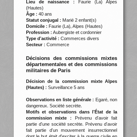
Lieu de naissance :
Faurie (La) Alpes
(Hautes)
Âge :
40 ans
Statut conjugal :
Marié 2 enfant(s)
Domicile :
Faurie (La), Alpes (Hautes)
Profession :
Aubergiste et cordonnier
Type d’activité :
Commerces divers
Secteur :
Commerce
Décisions des commissions mixtes
départementales et des commissions
militaires de Paris
Décision de la commission mixte Alpes
(Hautes) :
Surveillance 5 ans
Observations en liste générale :
Egaré, non
dangereux. Société secrète.
Motifs et observations dans l’État de la
commission mixte :
Prévenu d'avoir fait
partie d'une société secrète. Prévenu d'avoir
fait partie d'un mouvement insurrectionnel
dont le but était d'exciter à la guerre civile en