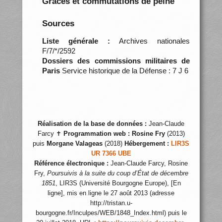
Grâces et commutations de peine
Sources
Liste générale :
Archives nationales
F/7/*/2592
Dossiers des commissions militaires de
Paris
Service historique de la Défense : 7 J 6
Réalisation de la base de données :
Jean-Claude
Farcy ✝
Programmation web :
Rosine Fry
(2013)
puis
Morgane Valageas
(2018)
Hébergement :
LIR3S
UR 7366 UBE
Référence électronique :
Jean-Claude Farcy, Rosine
Fry,
Poursuivis à la suite du coup d’État de décembre
1851
, LIR3S (Université Bourgogne Europe), [En
ligne], mis en ligne le 27 août 2013 (adresse
http://tristan.u-
bourgogne.fr/Inculpes/WEB/1848_Index.html) puis le