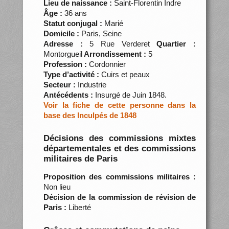
Lieu de naissance :
Saint-Florentin Indre
Âge :
36 ans
Statut conjugal :
Marié
Domicile :
Paris, Seine
Adresse :
5 Rue Verderet
Quartier :
Montorgueil
Arrondissement :
5
Profession :
Cordonnier
Type d’activité :
Cuirs et peaux
Secteur :
Industrie
Antécédents :
Insurgé de Juin 1848.
Voir la fiche de cette personne dans la
base des Inculpés de 1848
Décisions des commissions mixtes
départementales et des commissions
militaires de Paris
Proposition des commissions militaires :
Non lieu
Décision de la commission de révision de
Paris :
Liberté