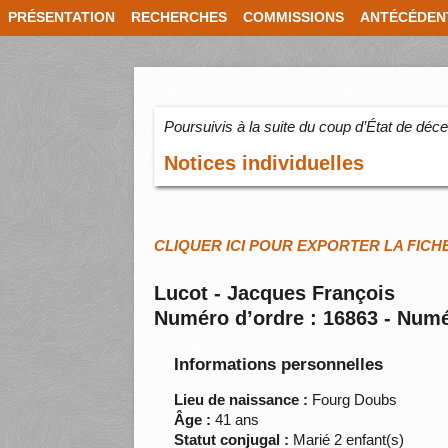
PRÉSENTATION
RECHERCHES
COMMISSIONS
ANTÉCÉDEN
Poursuivis à la suite du coup d’État de dé
Notices individuelles
CLIQUER ICI POUR EXPORTER LA FICH
Lucot - Jacques François
Numéro d’ordre : 16863 - Numé
Informations personnelles
Lieu de naissance :
Fourg Doubs
Âge :
41 ans
Statut conjugal :
Marié 2 enfant(s)