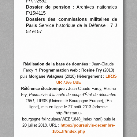
F/7/*/2592
Dossier de pension
: Archives nationales
F/15/4115
Dossiers des commissions militaires de
Paris
Service historique de la Défense : 7 J
52 et 57
Réalisation de la base de données :
Jean-Claude
Farcy ✝
Programmation web :
Rosine Fry
(2013)
puis
Morgane Valageas
(2018)
Hébergement :
LIR3S
UR 7366 UBE
Référence électronique :
Jean-Claude Farcy, Rosine
Fry,
Poursuivis à la suite du coup d’État de décembre
1851
, LIR3S (Université Bourgogne Europe), [En
ligne], mis en ligne le 27 août 2013 (adresse
http://tristan.u-
bourgogne.fr/Inculpes/WEB/1848_Index.html) puis le
20 juillet 2018, URL :
https://poursuivis-decembre-
1851.fr/index.php