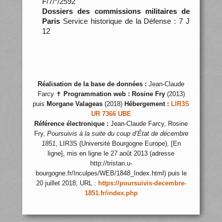
F/7/*/2592
Dossiers des commissions militaires de
Paris
Service historique de la Défense : 7 J
12
Réalisation de la base de données :
Jean-Claude
Farcy ✝
Programmation web :
Rosine Fry
(2013)
puis
Morgane Valageas
(2018)
Hébergement :
LIR3S
UR 7366 UBE
Référence électronique :
Jean-Claude Farcy, Rosine
Fry,
Poursuivis à la suite du coup d’État de décembre
1851
, LIR3S (Université Bourgogne Europe), [En
ligne], mis en ligne le 27 août 2013 (adresse
http://tristan.u-
bourgogne.fr/Inculpes/WEB/1848_Index.html) puis le
20 juillet 2018, URL :
https://poursuivis-decembre-
1851.fr/index.php