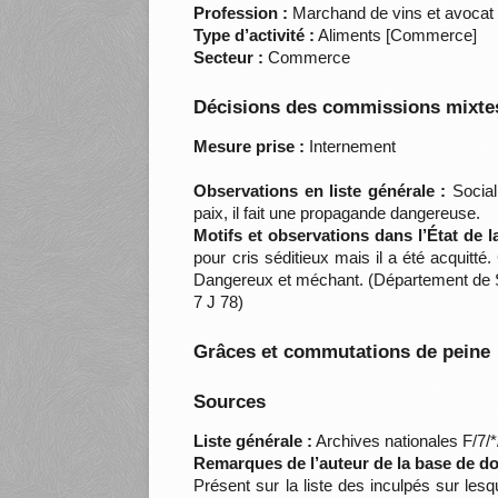
Profession :
Marchand de vins et avocat 
Type d’activité :
Aliments [Commerce]
Secteur :
Commerce
Décisions des commissions mixtes
Mesure prise :
Internement
Observations en liste générale :
Social
paix, il fait une propagande dangereuse.
Motifs et observations dans l’État de 
pour cris séditieux mais il a été acquitté
Dangereux et méchant. (Département de Sei
7 J 78)
Grâces et commutations de peine
Sources
Liste générale :
Archives nationales F/7/
Remarques de l’auteur de la base de d
Présent sur la liste des inculpés sur lesq