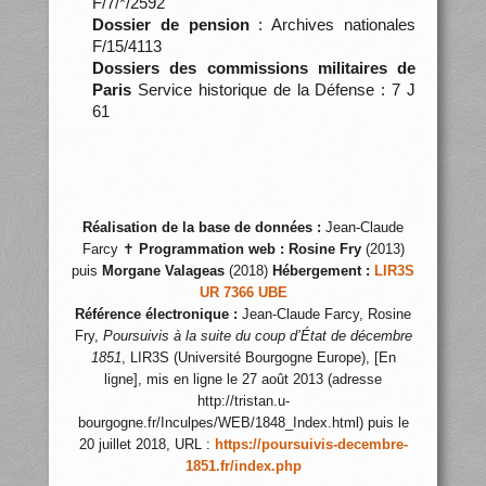
F/7/*/2592
Dossier de pension
: Archives nationales
F/15/4113
Dossiers des commissions militaires de
Paris
Service historique de la Défense : 7 J
61
Réalisation de la base de données :
Jean-Claude
Farcy ✝
Programmation web :
Rosine Fry
(2013)
puis
Morgane Valageas
(2018)
Hébergement :
LIR3S
UR 7366 UBE
Référence électronique :
Jean-Claude Farcy, Rosine
Fry,
Poursuivis à la suite du coup d’État de décembre
1851
, LIR3S (Université Bourgogne Europe), [En
ligne], mis en ligne le 27 août 2013 (adresse
http://tristan.u-
bourgogne.fr/Inculpes/WEB/1848_Index.html) puis le
20 juillet 2018, URL :
https://poursuivis-decembre-
1851.fr/index.php