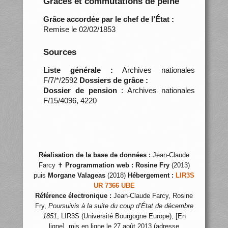
Grâces et commutations de peine
Grâce accordée par le chef de l’État :
Remise le 02/02/1853
Sources
Liste générale :
Archives nationales
F/7/*/2592
Dossiers de grâce :
Dossier de pension
: Archives nationales
F/15/4096, 4220
Réalisation de la base de données :
Jean-Claude
Farcy ✝
Programmation web :
Rosine Fry
(2013)
puis
Morgane Valageas
(2018)
Hébergement :
LIR3S
UR 7366 UBE
Référence électronique :
Jean-Claude Farcy, Rosine
Fry,
Poursuivis à la suite du coup d’État de décembre
1851
, LIR3S (Université Bourgogne Europe), [En
ligne], mis en ligne le 27 août 2013 (adresse