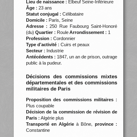
Lieu de naissance :
Elbeuf Seine-Inférieure
Âge :
23 ans
Statut conjugal :
Célibataire
Domicile :
Paris, Seine
Adresse :
250 Rue Faubourg Saint-Honoré
(du)
Quartier :
Roule
Arrondissement :
1
Profession :
Cordonnier
Type d’activité :
Cuirs et peaux
Secteur :
Industrie
Antécédents :
1847, un an de prison, outrage
public à la pudeur.
Décisions des commissions mixtes
départementales et des commissions
militaires de Paris
Proposition des commissions militaires :
Plus coupable
Décision de la commission de révision de
Paris :
Algérie plus
Transporté en Algérie
à Bône,
province :
Constantine