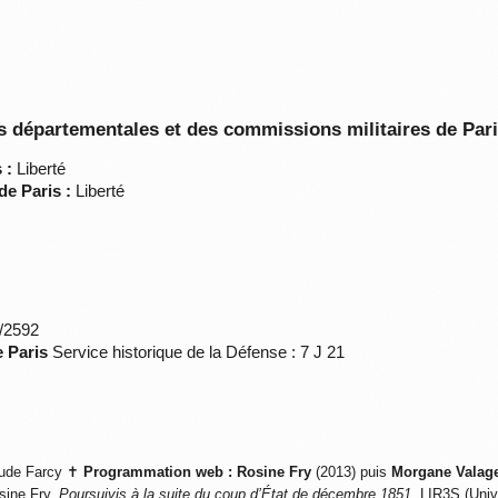
 départementales et des commissions militaires de Par
 :
Liberté
de Paris :
Liberté
*/2592
e Paris
Service historique de la Défense : 7 J 21
ude Farcy ✝
Programmation web :
Rosine Fry
(2013) puis
Morgane Valag
sine Fry,
Poursuivis à la suite du coup d’État de décembre 1851
, LIR3S (Univ