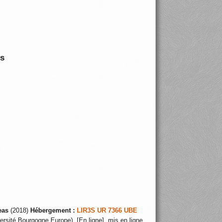
is
eas
(2018)
Hébergement :
LIR3S UR 7366 UBE
ersité Bourgogne Europe), [En ligne], mis en ligne