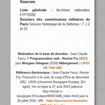
Sources
Liste générale :
Archives nationales
F/7/*/2592
Dossiers des commissions militaires de
Paris
Service historique de la Défense : 7 J 2
et 21
Réalisation de la base de données :
Jean-Claude
Farcy ✝
Programmation web :
Rosine Fry
(2013)
puis
Morgane Valageas
(2018)
Hébergement :
LIR3S
UR 7366 UBE
Référence électronique :
Jean-Claude Farcy, Rosine
Fry,
Poursuivis à la suite du coup d’État de décembre
1851
, LIR3S (Université Bourgogne Europe), [En
ligne], mis en ligne le 27 août 2013 (adresse
http://tristan.u-
bourgogne.fr/Inculpes/WEB/1848_Index.html) puis le
20 juillet 2018, URL :
https://poursuivis-decembre-