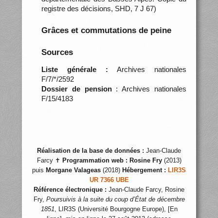
registre des décisions, SHD, 7 J 67)
Grâces et commutations de peine
Sources
Liste générale :
Archives nationales
F/7/*/2592
Dossier de pension
: Archives nationales
F/15/4183
Réalisation de la base de données :
Jean-Claude
Farcy ✝
Programmation web :
Rosine Fry
(2013)
puis
Morgane Valageas
(2018)
Hébergement :
LIR3S
UR 7366 UBE
Référence électronique :
Jean-Claude Farcy, Rosine
Fry,
Poursuivis à la suite du coup d’État de décembre
1851
, LIR3S (Université Bourgogne Europe), [En