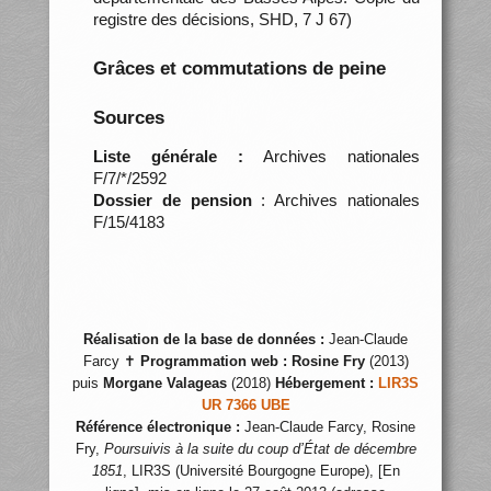
registre des décisions, SHD, 7 J 67)
Grâces et commutations de peine
Sources
Liste générale :
Archives nationales
F/7/*/2592
Dossier de pension
: Archives nationales
F/15/4183
Réalisation de la base de données :
Jean-Claude
Farcy ✝
Programmation web :
Rosine Fry
(2013)
puis
Morgane Valageas
(2018)
Hébergement :
LIR3S
UR 7366 UBE
Référence électronique :
Jean-Claude Farcy, Rosine
Fry,
Poursuivis à la suite du coup d’État de décembre
1851
, LIR3S (Université Bourgogne Europe), [En