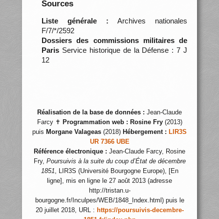
Sources
Liste générale :
Archives nationales
F/7/*/2592
Dossiers des commissions militaires de
Paris
Service historique de la Défense : 7 J
12
Réalisation de la base de données :
Jean-Claude
Farcy ✝
Programmation web :
Rosine Fry
(2013)
puis
Morgane Valageas
(2018)
Hébergement :
LIR3S
UR 7366 UBE
Référence électronique :
Jean-Claude Farcy, Rosine
Fry,
Poursuivis à la suite du coup d’État de décembre
1851
, LIR3S (Université Bourgogne Europe), [En
ligne], mis en ligne le 27 août 2013 (adresse
http://tristan.u-
bourgogne.fr/Inculpes/WEB/1848_Index.html) puis le
20 juillet 2018, URL :
https://poursuivis-decembre-