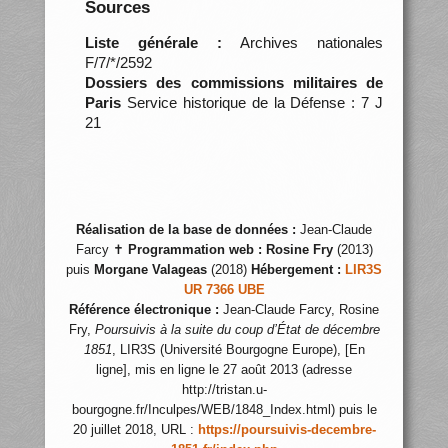
Sources
Liste générale :
Archives nationales
F/7/*/2592
Dossiers des commissions militaires de
Paris
Service historique de la Défense : 7 J
21
Réalisation de la base de données :
Jean-Claude
Farcy ✝
Programmation web :
Rosine Fry
(2013)
puis
Morgane Valageas
(2018)
Hébergement :
LIR3S
UR 7366 UBE
Référence électronique :
Jean-Claude Farcy, Rosine
Fry,
Poursuivis à la suite du coup d’État de décembre
1851
, LIR3S (Université Bourgogne Europe), [En
ligne], mis en ligne le 27 août 2013 (adresse
http://tristan.u-
bourgogne.fr/Inculpes/WEB/1848_Index.html) puis le
20 juillet 2018, URL :
https://poursuivis-decembre-