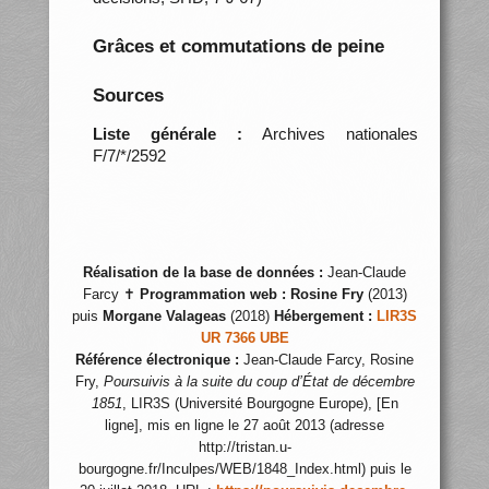
Grâces et commutations de peine
Sources
Liste générale :
Archives nationales
F/7/*/2592
Réalisation de la base de données :
Jean-Claude
Farcy ✝
Programmation web :
Rosine Fry
(2013)
puis
Morgane Valageas
(2018)
Hébergement :
LIR3S
UR 7366 UBE
Référence électronique :
Jean-Claude Farcy, Rosine
Fry,
Poursuivis à la suite du coup d’État de décembre
1851
, LIR3S (Université Bourgogne Europe), [En
ligne], mis en ligne le 27 août 2013 (adresse
http://tristan.u-
bourgogne.fr/Inculpes/WEB/1848_Index.html) puis le