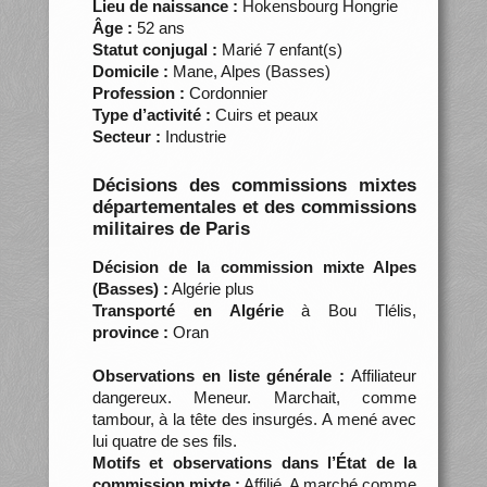
Lieu de naissance :
Hokensbourg Hongrie
Âge :
52 ans
Statut conjugal :
Marié 7 enfant(s)
Domicile :
Mane, Alpes (Basses)
Profession :
Cordonnier
Type d’activité :
Cuirs et peaux
Secteur :
Industrie
Décisions des commissions mixtes
départementales et des commissions
militaires de Paris
Décision de la commission mixte Alpes
(Basses) :
Algérie plus
Transporté en Algérie
à Bou Tlélis,
province :
Oran
Observations en liste générale :
Affiliateur
dangereux. Meneur. Marchait, comme
tambour, à la tête des insurgés. A mené avec
lui quatre de ses fils.
Motifs et observations dans l’État de la
commission mixte :
Affilié. A marché comme