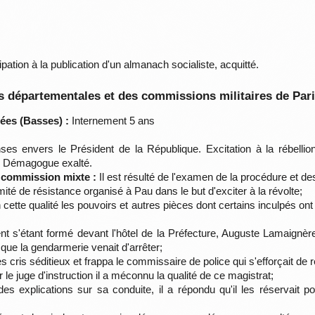
pation à la publication d'un almanach socialiste, acquitté.
 départementales et des commissions militaires de Par
ées (Basses) :
Internement 5 ans
ses envers le Président de la République. Excitation à la rébell
ux. Démagogue exalté.
a commission mixte :
Il est résulté de l'examen de la procédure et d
mité de résistance organisé à Pau dans le but d'exciter à la révolte;
ette qualité les pouvoirs et autres pièces dont certains inculpés ont 
nt s'étant formé devant l'hôtel de la Préfecture, Auguste Lamaignèr
on que la gendarmerie venait d'arrêter;
 cris séditieux et frappa le commissaire de police qui s'efforçait de rét
 le juge d'instruction il a méconnu la qualité de ce magistrat;
s explications sur sa conduite, il a répondu qu'il les réservait p