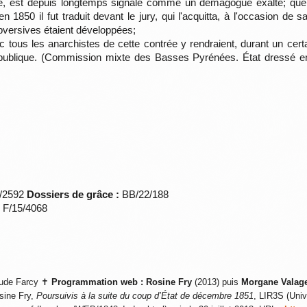
é, est depuis longtemps signalé comme un démagogue exalté; qu
n 1850 il fut traduit devant le jury, qui l'acquitta, à l'occasion de 
bversives étaient développées;
vec tous les anarchistes de cette contrée y rendraient, durant un ce
é publique. (Commission mixte des Basses Pyrénées. État dressé en e
*/2592
Dossiers de grâce :
BB/22/188
s F/15/4068
ude Farcy ✝
Programmation web :
Rosine Fry
(2013) puis
Morgane Valag
sine Fry,
Poursuivis à la suite du coup d’État de décembre 1851
, LIR3S (Univ