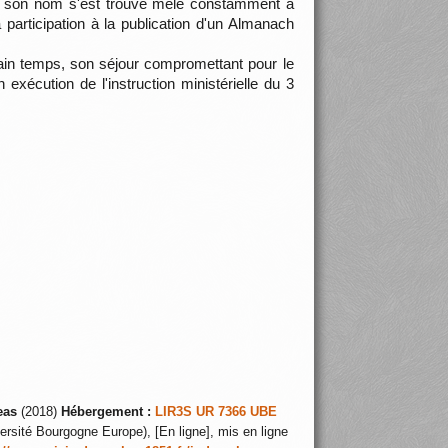
e son nom s'est trouvé mêlé constamment à
sa participation à la publication d'un Almanach
rtain temps, son séjour compromettant pour le
xécution de l'instruction ministérielle du 3
eas
(2018)
Hébergement :
LIR3S UR 7366 UBE
ersité Bourgogne Europe), [En ligne], mis en ligne