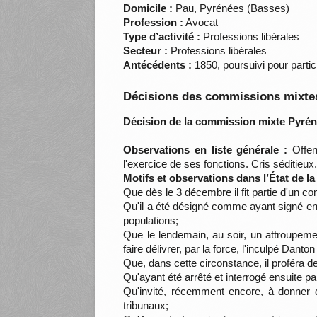
Domicile :
Pau, Pyrénées (Basses)
Profession :
Avocat
Type d’activité :
Professions libérales
Secteur :
Professions libérales
Antécédents :
1850, poursuivi pour partici
Décisions des commissions mixtes
Décision de la commission mixte Pyrén
Observations en liste générale :
Offen
l'exercice de ses fonctions. Cris séditie
Motifs et observations dans l’État de l
Que dès le 3 décembre il fit partie d'un co
Qu'il a été désigné comme ayant signé en c
populations;
Que le lendemain, au soir, un attroupeme
faire délivrer, par la force, l'inculpé Dant
Que, dans cette circonstance, il proféra des
Qu'ayant été arrêté et interrogé ensuite par
Qu'invité, récemment encore, à donner de
tribunaux;