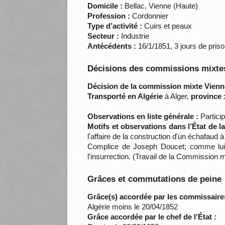
Domicile :
Bellac, Vienne (Haute)
Profession :
Cordonnier
Type d’activité :
Cuirs et peaux
Secteur :
Industrie
Antécédents :
16/1/1851, 3 jours de priso
Décisions des commissions mixtes
Décision de la commission mixte Vienne
Transporté en Algérie
à Alger,
province 
Observations en liste générale :
Particip
Motifs et observations dans l’État de 
l'affaire de la construction d'un échafaud à
Complice de Joseph Doucet; comme lui, 
l'insurrection. (Travail de la Commissio
Grâces et commutations de peine
Grâce(s) accordée par les commissaire
Algérie moins le 20/04/1852
Grâce accordée par le chef de l’État :