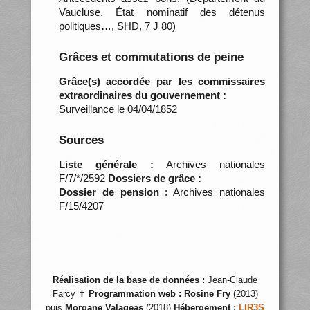
Vaucluse. État nominatif des détenus
politiques…, SHD, 7 J 80)
Grâces et commutations de peine
Grâce(s) accordée par les commissaires
extraordinaires du gouvernement :
Surveillance le 04/04/1852
Sources
Liste générale :
Archives nationales
F/7/*/2592
Dossiers de grâce :
Dossier de pension
: Archives nationales
F/15/4207
Réalisation de la base de données :
Jean-Claude
Farcy ✝
Programmation web :
Rosine Fry
(2013)
puis
Morgane Valageas
(2018)
Hébergement :
LIR3S