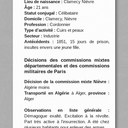
Lieu de naissance :
Clamecy Nièvre
Âge :
21 ans
Statut conjugal :
Célibataire
Domicile :
Clamecy, Nièvre
Profession :
Cordonnier
Type d’activité :
Cuirs et peaux
Secteur :
Industrie
Antécédents :
1851, 15 jours de prison,
insultes envers une jeune fille.
Décisions des commissions mixtes
départementales et des commissions
militaires de Paris
Décision de la commission mixte Nièvre :
Algérie moins
Transporté en Algérie
à Alger,
province :
Alger
Observations en liste générale :
Démagogue exalté. Excitation à la révolte.
Part très active à l'insurrection. A été chez
plusieurs habitants pour enlever des armes.