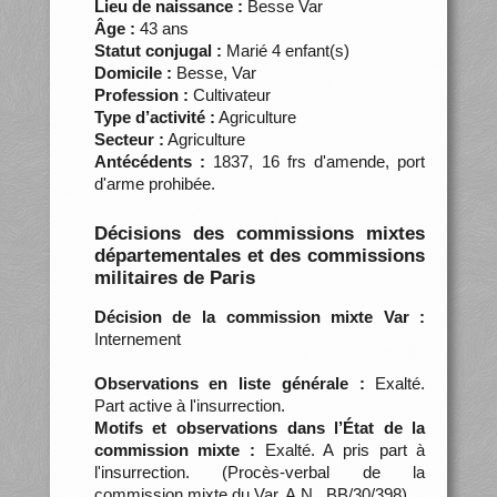
Lieu de naissance :
Besse Var
Âge :
43 ans
Statut conjugal :
Marié 4 enfant(s)
Domicile :
Besse, Var
Profession :
Cultivateur
Type d’activité :
Agriculture
Secteur :
Agriculture
Antécédents :
1837, 16 frs d'amende, port
d'arme prohibée.
Décisions des commissions mixtes
départementales et des commissions
militaires de Paris
Décision de la commission mixte Var :
Internement
Observations en liste générale :
Exalté.
Part active à l'insurrection.
Motifs et observations dans l’État de la
commission mixte :
Exalté. A pris part à
l'insurrection. (Procès-verbal de la
commission mixte du Var, A.N., BB/30/398)