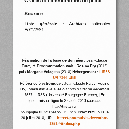
Grâces et commutations de peine
Sources
Liste générale :
Archives nationales
F/7/*/2591
Réalisation de la base de données :
Jean-Claude
Farcy ✝
Programmation web :
Rosine Fry
(2013)
puis
Morgane Valageas
(2018)
Hébergement :
LIR3S
UR 7366 UBE
Référence électronique :
Jean-Claude Farcy, Rosine
Fry,
Poursuivis à la suite du coup d’État de décembre
1851
, LIR3S (Université Bourgogne Europe), [En
ligne], mis en ligne le 27 août 2013 (adresse
http://tristan.u-
bourgogne.fr/Inculpes/WEB/1848_Index.html) puis le
20 juillet 2018, URL :
https://poursuivis-decembre-
1851.fr/index.php