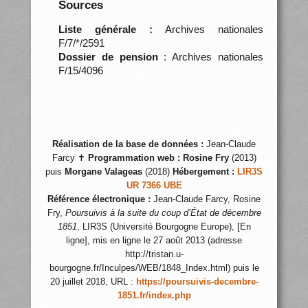
Sources
Liste générale :
Archives nationales
F/7/*/2591
Dossier de pension
: Archives nationales
F/15/4096
Réalisation de la base de données :
Jean-Claude
Farcy ✝
Programmation web :
Rosine Fry
(2013)
puis
Morgane Valageas
(2018)
Hébergement :
LIR3S
UR 7366 UBE
Référence électronique :
Jean-Claude Farcy, Rosine
Fry,
Poursuivis à la suite du coup d’État de décembre
1851
, LIR3S (Université Bourgogne Europe), [En
ligne], mis en ligne le 27 août 2013 (adresse
http://tristan.u-
bourgogne.fr/Inculpes/WEB/1848_Index.html) puis le
20 juillet 2018, URL :
https://poursuivis-decembre-
1851.fr/index.php