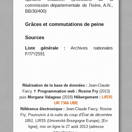
commission départementale de l'Isère, A.N.,
BB/30/400)
Grâces et commutations de peine
Sources
Liste générale :
Archives nationales
F/7/*/2591
Réalisation de la base de données :
Jean-Claude
Farcy ✝
Programmation web :
Rosine Fry
(2013)
puis
Morgane Valageas
(2018)
Hébergement :
LIR3S
UR 7366 UBE
Référence électronique :
Jean-Claude Farcy, Rosine
Fry,
Poursuivis à la suite du coup d’État de décembre
1851
, LIR3S (Université Bourgogne Europe), [En
ligne], mis en ligne le 27 août 2013 (adresse