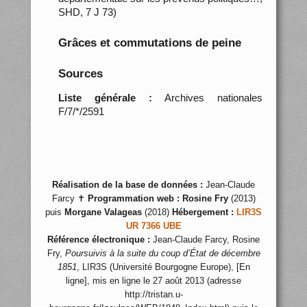
SHD, 7 J 73)
Grâces et commutations de peine
Sources
Liste générale :
Archives nationales
F/7/*/2591
Réalisation de la base de données :
Jean-Claude
Farcy ✝
Programmation web :
Rosine Fry
(2013)
puis
Morgane Valageas
(2018)
Hébergement :
LIR3S
UR 7366 UBE
Référence électronique :
Jean-Claude Farcy, Rosine
Fry,
Poursuivis à la suite du coup d’État de décembre
1851
, LIR3S (Université Bourgogne Europe), [En
ligne], mis en ligne le 27 août 2013 (adresse
http://tristan.u-