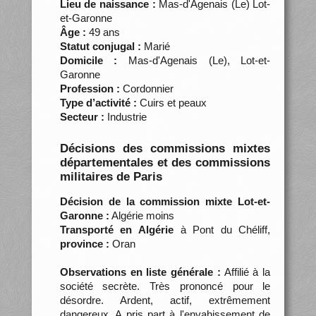
Lieu de naissance :
Mas-d'Agenais (Le) Lot-
et-Garonne
Âge :
49 ans
Statut conjugal :
Marié
Domicile :
Mas-d'Agenais (Le), Lot-et-
Garonne
Profession :
Cordonnier
Type d’activité :
Cuirs et peaux
Secteur :
Industrie
Décisions des commissions mixtes
départementales et des commissions
militaires de Paris
Décision de la commission mixte Lot-et-
Garonne :
Algérie moins
Transporté en Algérie
à Pont du Chéliff,
province :
Oran
Observations en liste générale :
Affilié à la
société secrète. Très prononcé pour le
désordre. Ardent, actif, extrêmement
dangereux. A pris part à l'envahissement de