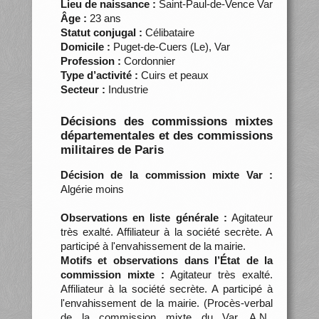
Lieu de naissance :
Saint-Paul-de-Vence Var
Âge :
23 ans
Statut conjugal :
Célibataire
Domicile :
Puget-de-Cuers (Le), Var
Profession :
Cordonnier
Type d’activité :
Cuirs et peaux
Secteur :
Industrie
Décisions des commissions mixtes
départementales et des commissions
militaires de Paris
Décision de la commission mixte Var :
Algérie moins
Observations en liste générale :
Agitateur
très exalté. Affiliateur à la société secrète. A
participé à l'envahissement de la mairie.
Motifs et observations dans l’État de la
commission mixte :
Agitateur très exalté.
Affiliateur à la société secrète. A participé à
l'envahissement de la mairie. (Procès-verbal
de la commission mixte du Var, A.N.,