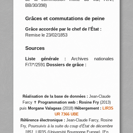
BB/30/398)
Grâces et commutations de peine
Grâce accordée par le chef de l’État :
Remise le 23/02/1853
Sources
Liste générale :
Archives nationales
F/7/*/2591
Dossiers de grâce :
Réalisation de la base de données :
Jean-Claude
Farcy ✝
Programmation web :
Rosine Fry
(2013)
puis
Morgane Valageas
(2018)
Hébergement :
LIR3S
UR 7366 UBE
Référence électronique :
Jean-Claude Farcy, Rosine
Fry,
Poursuivis à la suite du coup d’État de décembre
1851
, LIR3S (Université Bourgogne Europe), [En