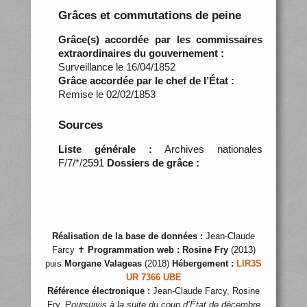
Grâces et commutations de peine
Grâce(s) accordée par les commissaires
extraordinaires du gouvernement :
Surveillance le 16/04/1852
Grâce accordée par le chef de l’État :
Remise le 02/02/1853
Sources
Liste générale :
Archives nationales
F/7/*/2591
Dossiers de grâce :
Réalisation de la base de données :
Jean-Claude
Farcy ✝
Programmation web :
Rosine Fry
(2013)
puis
Morgane Valageas
(2018)
Hébergement :
LIR3S
UR 7366 UBE
Référence électronique :
Jean-Claude Farcy, Rosine
Fry,
Poursuivis à la suite du coup d’État de décembre