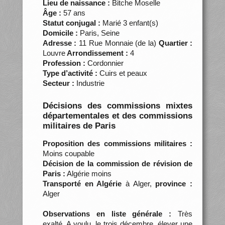
Lieu de naissance :
Bitche Moselle
Âge :
57 ans
Statut conjugal :
Marié 3 enfant(s)
Domicile :
Paris, Seine
Adresse :
11 Rue Monnaie (de la)
Quartier :
Louvre
Arrondissement :
4
Profession :
Cordonnier
Type d’activité :
Cuirs et peaux
Secteur :
Industrie
Décisions des commissions mixtes
départementales et des commissions
militaires de Paris
Proposition des commissions militaires :
Moins coupable
Décision de la commission de révision de
Paris :
Algérie moins
Transporté en Algérie
à Alger,
province :
Alger
Observations en liste générale :
Très
exalté. A voulu, le trois décembre, élever une