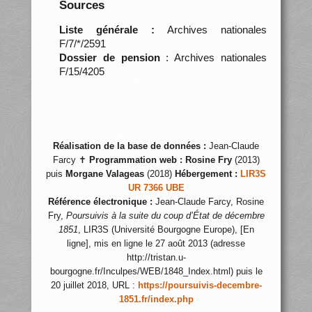
Sources
Liste générale :
Archives nationales
F/7/*/2591
Dossier de pension
: Archives nationales
F/15/4205
Réalisation de la base de données :
Jean-Claude
Farcy ✝
Programmation web :
Rosine Fry
(2013)
puis
Morgane Valageas
(2018)
Hébergement :
LIR3S
UR 7366 UBE
Référence électronique :
Jean-Claude Farcy, Rosine
Fry,
Poursuivis à la suite du coup d’État de décembre
1851
, LIR3S (Université Bourgogne Europe), [En
ligne], mis en ligne le 27 août 2013 (adresse
http://tristan.u-
bourgogne.fr/Inculpes/WEB/1848_Index.html) puis le
20 juillet 2018, URL :
https://poursuivis-decembre-
1851.fr/index.php