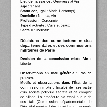
Lieu de naissance :
Géovreissiat Ain
Âge :
37 ans
Statut conjugal :
Marié 1 enfant(s)
Domicile :
Nantua, Ain
Profession :
Cordonnier
Type d’activité :
Cuirs et peaux
Secteur :
Industrie
Décisions des commissions mixtes
départementales et des commissions
militaires de Paris
Décision de la commission mixte Ain :
Liberté
Observations en liste générale :
Pas de
preuves.
Motifs et observations dans l’État de la
commission mixte :
Inculpé de faire partie
d'un société politique secrète et de complot
de pillage. La procédure n'a établi aucun de
ces faits.(Commission départementale de
l'Ain. Etat nominatif des individus sur lesquels