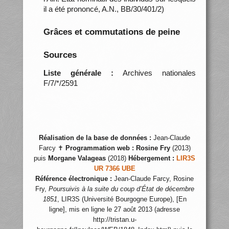
il a été prononcé, A.N., BB/30/401/2)
Grâces et commutations de peine
Sources
Liste générale :
Archives nationales
F/7/*/2591
Réalisation de la base de données :
Jean-Claude
Farcy ✝
Programmation web :
Rosine Fry
(2013)
puis
Morgane Valageas
(2018)
Hébergement :
LIR3S
UR 7366 UBE
Référence électronique :
Jean-Claude Farcy, Rosine
Fry,
Poursuivis à la suite du coup d’État de décembre
1851
, LIR3S (Université Bourgogne Europe), [En
ligne], mis en ligne le 27 août 2013 (adresse
http://tristan.u-