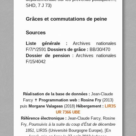
SHD, 7 J 73)
Grâces et commutations de peine
Sources
Liste générale :
Archives nationales
F/7/*/2591
Dossiers de grâce :
BB/30/470
Dossier de pension
: Archives nationales
F/15/4042
Réalisation de la base de données :
Jean-Claude
Farcy ✝
Programmation web :
Rosine Fry
(2013)
puis
Morgane Valageas
(2018)
Hébergement :
LIR3S
UR 7366 UBE
Référence électronique :
Jean-Claude Farcy, Rosine
Fry,
Poursuivis à la suite du coup d’État de décembre
1851
, LIR3S (Université Bourgogne Europe), [En