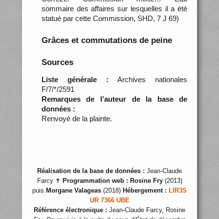
sommaire des affaires sur lesquelles il a été
statué par cette Commission, SHD, 7 J 69)
Grâces et commutations de peine
Sources
Liste générale :
Archives nationales
F/7/*/2591
Remarques de l’auteur de la base de
données :
Renvoyé de la plainte.
Réalisation de la base de données :
Jean-Claude
Farcy ✝
Programmation web :
Rosine Fry
(2013)
puis
Morgane Valageas
(2018)
Hébergement :
LIR3S
UR 7366 UBE
Référence électronique :
Jean-Claude Farcy, Rosine