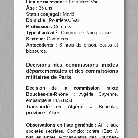
Lieu de naissance :
Pourrières Var
Âge :
36 ans
Statut conjugal :
Marié
Domicile :
Pourrières, Var
Profession :
Commis
Type d’activité :
Commerce. Non précisé
Secteur :
Commerce
Antécédents :
6 mois de prison, coups et
blessures.
Décisions des commissions mixtes
départementales et des commissions
militaires de Paris
Décision de la commission mixte
Bouches-du-Rhône :
Algérie Cayenne,
embarqué le 14/1/1853
Transporté en Algérie
à Bourkika,
province :
Alger
Observations en liste générale :
Affilié aux
sociétés secrètes. Complot contre l'Etat. A
pris les armes. Procès-verbal des Bouches-