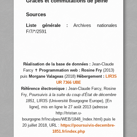
Grâces et commutations de peine
Sources
Liste générale :
Archives nationales
F/7/*/2591
Réalisation de la base de données :
Jean-Claude
Farcy ✝
Programmation web :
Rosine Fry
(2013)
puis
Morgane Valageas
(2018)
Hébergement :
LIR3S
UR 7366 UBE
Référence électronique :
Jean-Claude Farcy, Rosine
Fry,
Poursuivis à la suite du coup d’État de décembre
1851
, LIR3S (Université Bourgogne Europe), [En
ligne], mis en ligne le 27 août 2013 (adresse
http://tristan.u-
bourgogne.fr/Inculpes/WEB/1848_Index.html) puis le
20 juillet 2018, URL :
https://poursuivis-decembre-
1851.fr/index.php