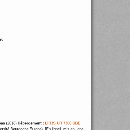
is
eas
(2018)
Hébergement :
LIR3S UR 7366 UBE
ersité Bourgogne Europe), [En ligne], mis en ligne