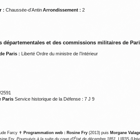
r :
Chaussée-d'Antin
Arrondissement :
2
 départementales et des commissions militaires de Par
de Paris :
Liberté Ordre du ministre de l'Intérieur
*/2591
e Paris
Service historique de la Défense : 7 J 9
ude Farcy ✝
Programmation web :
Rosine Fry
(2013) puis
Morgane Valag
sine Fry,
Poursuivis à la suite du coup d’État de décembre 1851
, LIR3S (Univ