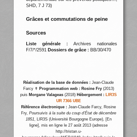
SHD, 7 J 73)
Grâces et commutations de peine
Sources
Liste générale :
Archives nationales
F/7/*/2591
Dossiers de grâce :
BB/30/470
Réalisation de la base de données :
Jean-Claude
Farcy ✝
Programmation web :
Rosine Fry
(2013)
puis
Morgane Valageas
(2018)
Hébergement :
LIR3S
UR 7366 UBE
Référence électronique :
Jean-Claude Farcy, Rosine
Fry,
Poursuivis à la suite du coup d’État de décembre
1851
, LIR3S (Université Bourgogne Europe), [En
ligne], mis en ligne le 27 août 2013 (adresse
http://tristan.u-