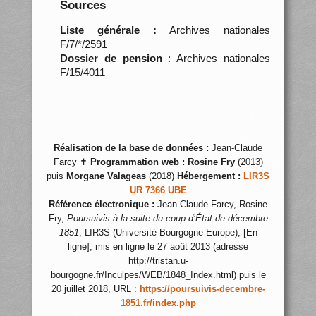
Sources
Liste générale :
Archives nationales
F/7/*/2591
Dossier de pension
: Archives nationales
F/15/4011
Réalisation de la base de données :
Jean-Claude
Farcy ✝
Programmation web :
Rosine Fry
(2013)
puis
Morgane Valageas
(2018)
Hébergement :
LIR3S
UR 7366 UBE
Référence électronique :
Jean-Claude Farcy, Rosine
Fry,
Poursuivis à la suite du coup d’État de décembre
1851
, LIR3S (Université Bourgogne Europe), [En
ligne], mis en ligne le 27 août 2013 (adresse
http://tristan.u-
bourgogne.fr/Inculpes/WEB/1848_Index.html) puis le
20 juillet 2018, URL :
https://poursuivis-decembre-
1851.fr/index.php