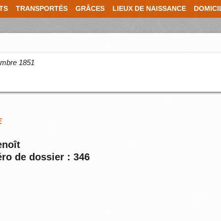
TS
TRANSPORTÉS
GRÂCES
LIEUX DE NAISSANCE
DOMICI
cembre 1851
E
enoît
ro de dossier : 346