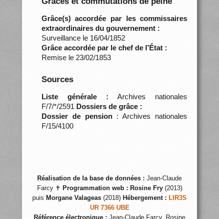
Grâces et commutations de peine
Grâce(s) accordée par les commissaires
extraordinaires du gouvernement :
Surveillance le 16/04/1852
Grâce accordée par le chef de l’État :
Remise le 23/02/1853
Sources
Liste générale :
Archives nationales
F/7/*/2591
Dossiers de grâce :
Dossier de pension
: Archives nationales
F/15/4100
Réalisation de la base de données :
Jean-Claude
Farcy ✝
Programmation web :
Rosine Fry
(2013)
puis
Morgane Valageas
(2018)
Hébergement :
LIR3S
UR 7366 UBE
Référence électronique :
Jean-Claude Farcy, Rosine