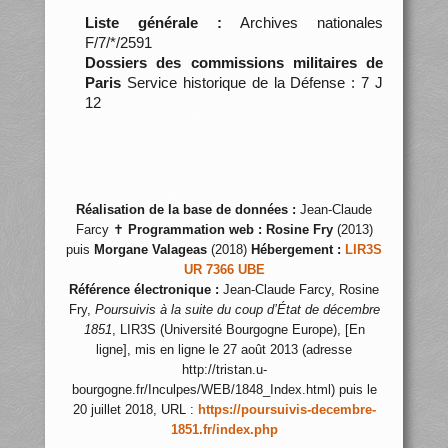
Liste générale :
Archives nationales
F/7/*/2591
Dossiers des commissions militaires de
Paris
Service historique de la Défense : 7 J
12
Réalisation de la base de données :
Jean-Claude
Farcy ✝
Programmation web :
Rosine Fry
(2013)
puis
Morgane Valageas
(2018)
Hébergement :
LIR3S
UR 7366 UBE
Référence électronique :
Jean-Claude Farcy, Rosine
Fry,
Poursuivis à la suite du coup d’État de décembre
1851
, LIR3S (Université Bourgogne Europe), [En
ligne], mis en ligne le 27 août 2013 (adresse
http://tristan.u-
bourgogne.fr/Inculpes/WEB/1848_Index.html) puis le
20 juillet 2018, URL :
https://poursuivis-decembre-
1851.fr/index.php