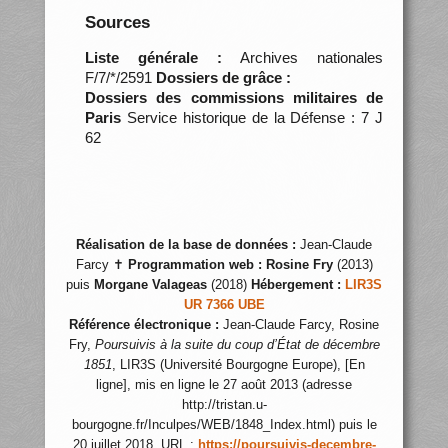
Sources
Liste générale :
Archives nationales
F/7/*/2591
Dossiers de grâce :
Dossiers des commissions militaires de
Paris
Service historique de la Défense : 7 J
62
Réalisation de la base de données :
Jean-Claude
Farcy ✝
Programmation web :
Rosine Fry
(2013)
puis
Morgane Valageas
(2018)
Hébergement :
LIR3S
UR 7366 UBE
Référence électronique :
Jean-Claude Farcy, Rosine
Fry,
Poursuivis à la suite du coup d’État de décembre
1851
, LIR3S (Université Bourgogne Europe), [En
ligne], mis en ligne le 27 août 2013 (adresse
http://tristan.u-
bourgogne.fr/Inculpes/WEB/1848_Index.html) puis le
20 juillet 2018, URL :
https://poursuivis-decembre-