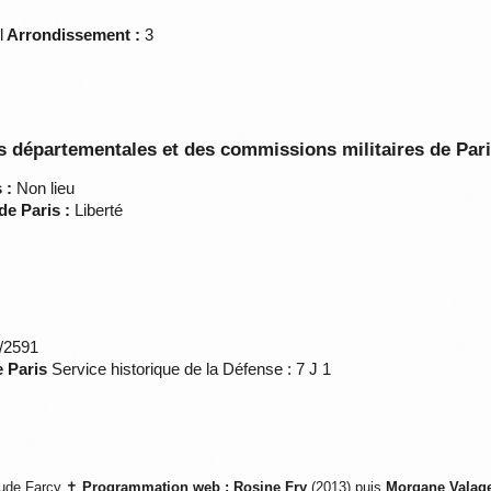
l
Arrondissement :
3
 départementales et des commissions militaires de Par
 :
Non lieu
de Paris :
Liberté
*/2591
e Paris
Service historique de la Défense : 7 J 1
ude Farcy ✝
Programmation web :
Rosine Fry
(2013) puis
Morgane Valag