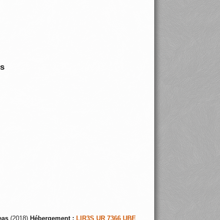
is
eas
(2018)
Hébergement :
LIR3S UR 7366 UBE